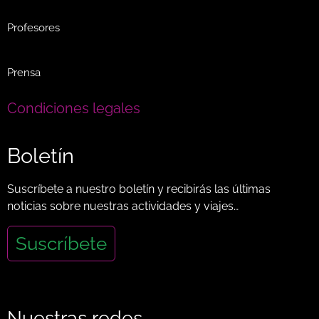
Profesores
Prensa
Condiciones legales
Boletín
Suscríbete a nuestro boletín y recibirás las últimas
noticias sobre nuestras actividades y viajes…
Suscríbete
Nuestras redes