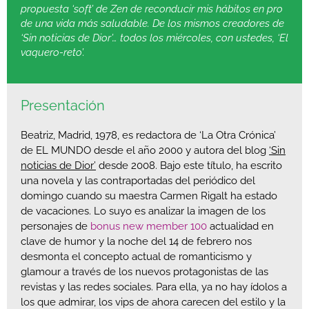
propuesta ‘soft’ de Zen de reconducir mis hábitos en pro
de una vida más saludable. De los mismos creadores de
‘Sin noticias de Dior’… todos los miércoles, con ustedes, ‘El
vaquero-reto’.
Presentación
Beatriz, Madrid, 1978, es redactora de ‘La Otra Crónica’
de EL MUNDO desde el año 2000 y autora del blog
‘Sin
noticias de Dior’
desde 2008. Bajo este título, ha escrito
una novela y las contraportadas del periódico del
domingo cuando su maestra Carmen Rigalt ha estado
de vacaciones. Lo suyo es analizar la imagen de los
personajes de
bonus new member 100
actualidad en
clave de humor y la noche del 14 de febrero nos
desmonta el concepto actual de romanticismo y
glamour a través de los nuevos protagonistas de las
revistas y las redes sociales. Para ella, ya no hay ídolos a
los que admirar, los vips de ahora carecen del estilo y la