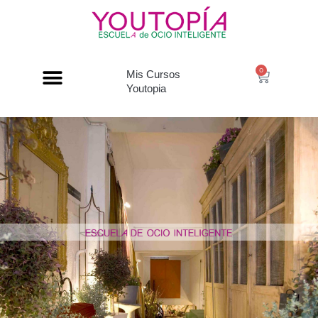
0
Mis Cursos
Youtopia