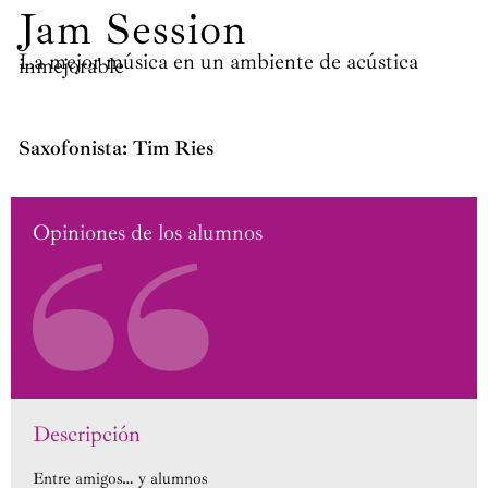
Jam Session
La mejor música en un ambiente de acústica
inmejorable
Saxofonista: Tim Ries
Opiniones de los alumnos
Descripción
Entre amigos… y alumnos