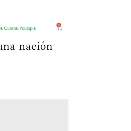
0
is Cursos Youtopia
una nación