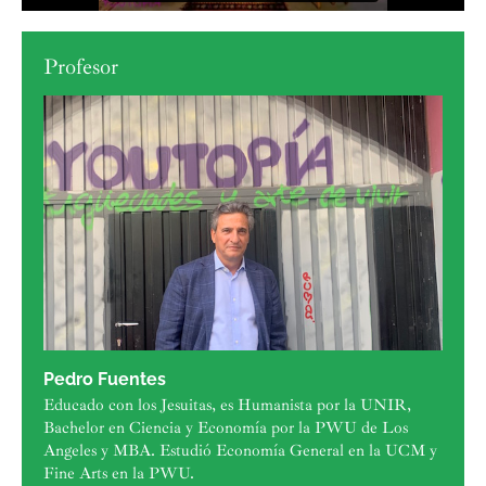
Profesor
Pedro Fuentes
Educado con los Jesuitas, es Humanista por la UNIR,
Bachelor en Ciencia y Economía por la PWU de Los
Angeles y MBA. Estudió Economía General en la UCM y
Fine Arts en la PWU.