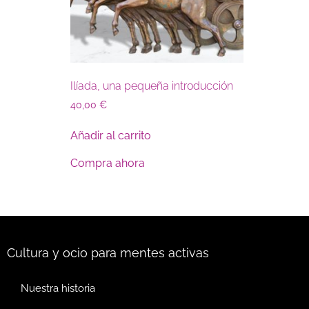
Ilíada, una pequeña introducción
40,00
€
Añadir al carrito
Compra ahora
Cultura y ocio para mentes activas
Nuestra historia