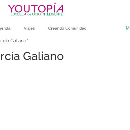
M
genda
Viajes
Creando Comunidad
rcía Galiano”
rcía Galiano