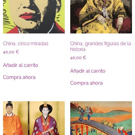
China, cinco miradas
China, grandes figuras de la
historia
40,00
€
40,00
€
Añadir al carrito
Añadir al carrito
Compra ahora
Compra ahora