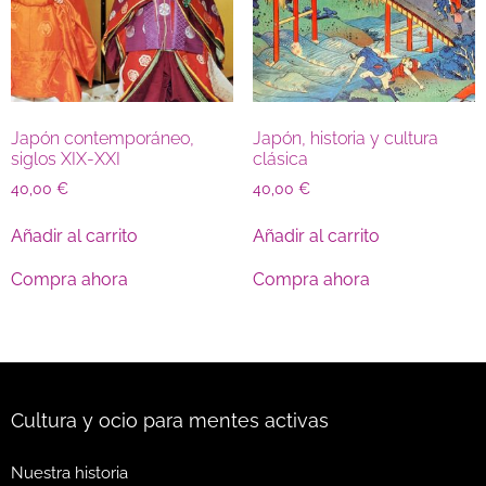
Japón contemporáneo,
Japón, historia y cultura
siglos XIX-XXI
clásica
40,00
€
40,00
€
Añadir al carrito
Añadir al carrito
Compra ahora
Compra ahora
Cultura y ocio para mentes activas
Nuestra historia