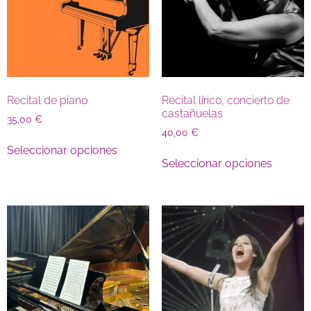
Recital de piano
Recital lírico, concierto de
castañuelas
35,00
€
40,00
€
Seleccionar opciones
Seleccionar opciones