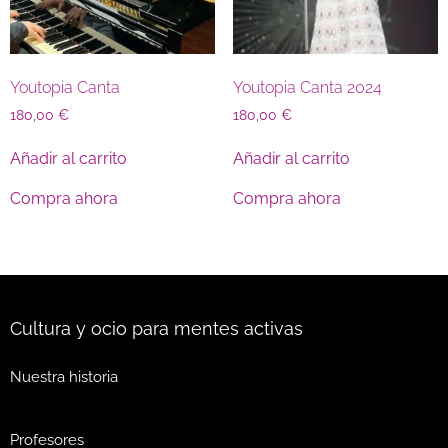
Youtopia Canta
Youtopia Canta 2024
180,00
€
180,00
€
Añadir al carrito
Añadir al carrito
Compra ahora
Compra ahora
Cultura y ocio para mentes activas
Nuestra historia
Profesores