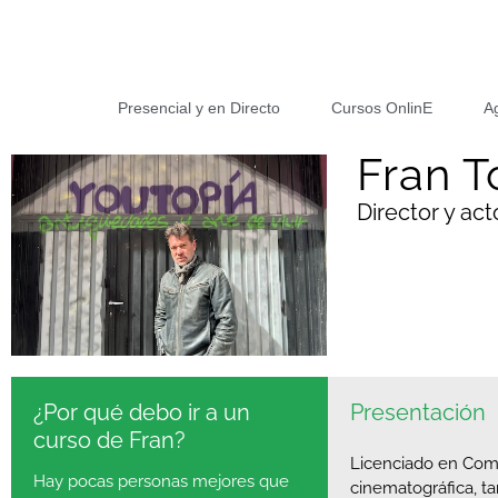
Presencial y en Directo
Cursos OnlinE
A
Fran T
Director y act
¿Por qué debo ir a un
Presentación
curso de Fran?
Licenciado en Comu
Hay pocas personas mejores que
cinematográfica, ta