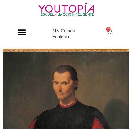
0
Mis Cursos
Youtopia