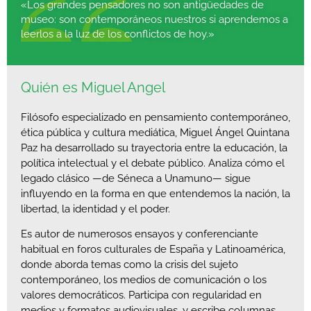
«Los grandes pensadores no son antigüedades de
museo: son contemporáneos nuestros si aprendemos a
leerlos a la luz de los conflictos de hoy.»
Quién es Miguel Angel
Filósofo especializado en pensamiento contemporáneo,
ética pública y cultura mediática, Miguel Ángel Quintana
Paz ha desarrollado su trayectoria entre la educación, la
política intelectual y el debate público. Analiza cómo el
legado clásico —de Séneca a Unamuno— sigue
influyendo en la forma en que entendemos la nación, la
libertad, la identidad y el poder.
Es autor de numerosos ensayos y conferenciante
habitual en foros culturales de España y Latinoamérica,
donde aborda temas como la crisis del sujeto
contemporáneo, los medios de comunicación o los
valores democráticos. Participa con regularidad en
medios y formatos audiovisuales, y escribe columnas