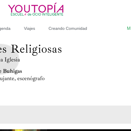
M
genda
Viajes
Creando Comunidad
s Religiosas
a Iglesia
e Buhigas
ujante, escenógrafo