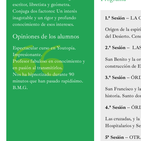
escritor, libretista y geómetra.
Conjuga dos factores: Un interés
inagotable y un rigor y profundo
1.ª Sesión –
LA 
conocimiento de esos intereses.
Origen de la espir
Opiniones de los alumnos
del Desierto. Ceno
2.ª Sesión –
LA
Espectacular curso en Youtopía.
Impresionante.
San Benito y la o
Profesor fabuloso en conocimiento y
construcción de E
en pasión al transmitirlos.
Nos ha hipnotizado durante 90
3.ª Sesión –
ÓRD
minutos que han pasado rapidísimo.
B.M.G.
San Francisco y la
historia. Santo d
4.ª Sesión –
ÓRD
Las cruzadas, y la
Hospitalarios y S
5ª Sesión –
OTR