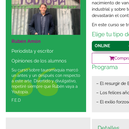
nacimiento de vang
industrial y sobre 
devastarán el con
En este curso se t
Elige tu tipo 
Rubén Amón
ONLINE
Periodista y escritor
Compra
Opiniones de los alumnos
Programa
Su curso sobre tauromaquia marcó
un antes y un después con respecto
a este arte. Divertido y divulgativo,
– El resurgir de 
repetiré siempre que Rubén vaya a
Youtopía.
– Los felices añ
F.E.D
– El exilio forzos
Detalles