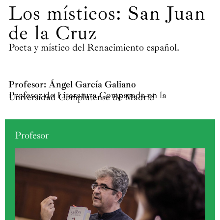
Los místicos: San Juan
de la Cruz
Poeta y místico del Renacimiento español.
Profesor: Ángel García Galiano
Profesor de Literatura Comparada en la
Universidad Complutense de Madrid
Profesor