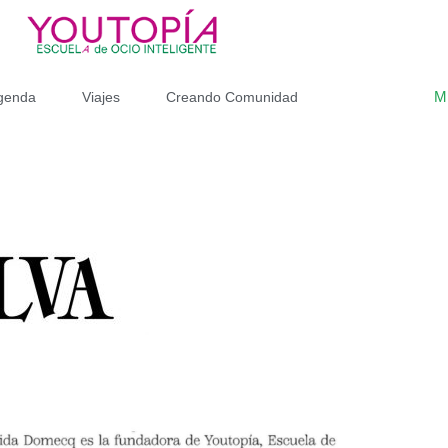
M
genda
Viajes
Creando Comunidad