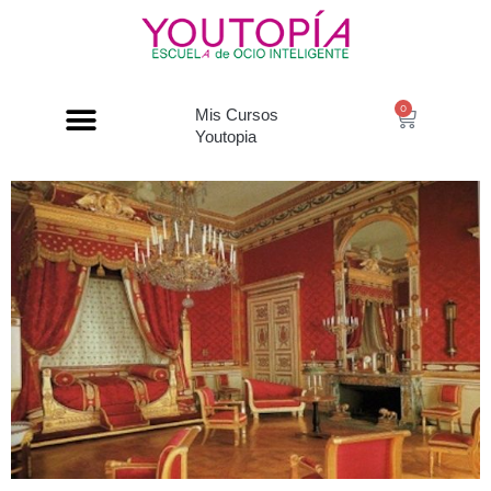
0
Mis Cursos
Youtopia