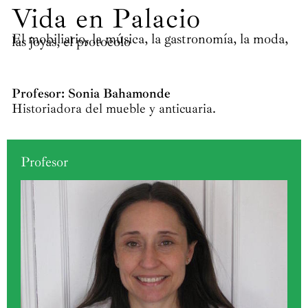
Vida en Palacio
El mobiliario, la música, la gastronomía, la moda,
las joyas, el protocolo
Profesor: Sonia Bahamonde
Historiadora del mueble y anticuaria.
Profesor