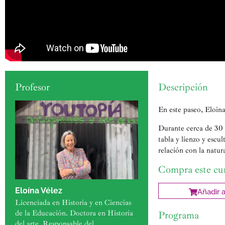
Profesor
Descripción
En este paseo, Eloina,
Durante cerca de 30 ho
tabla y lienzo y escu
relación con la natur
Compra este cu
Eloína Vélez
Añadir a
Licenciada en Historia y en Ciencias
de la Educación. Doctora en Historia
Programa
del arte. Responsable del