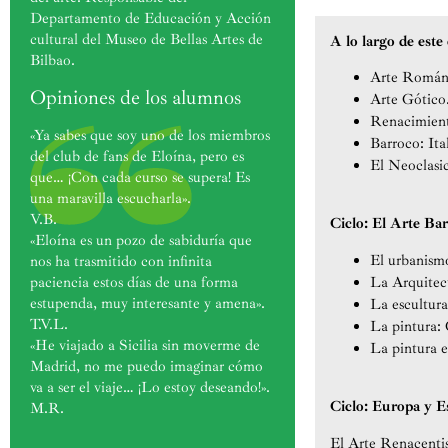
Departamento de Educación y Acción
cultural del Museo de Bellas Artes de
A lo largo de est
Bilbao.
Arte Román
Opiniones de los alumnos
Arte Gótico
Renacimiento
«Ya sabes que soy uno de los miembros
Barroco: Ita
del club de fans de Eloína, pero es
El Neoclasi
que… ¡Con cada curso se supera! Es
una maravilla escucharla».
V.B.
Ciclo: El Arte Bar
«Eloína es un pozo de sabiduría que
El urbanism
nos ha trasmitido con infinita
paciencia estos días de una forma
La Arquitect
estupenda, muy interesante y amena».
La escultura:
T.V.L.
La pintura: 
«He viajado a Sicilia sin moverme de
La pintura 
Madrid, no me puedo imaginar cómo
va a ser el viaje… ¡Lo estoy deseando!».
Ciclo: Europa y E
M.R.
El Arte Renacentis