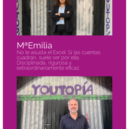
MªEmilia
No le asusta el Excel. Si las cuentas
cuadran, suele ser por ella.
Disciplinada, rigurosa y
extraordinariamente eficaz.