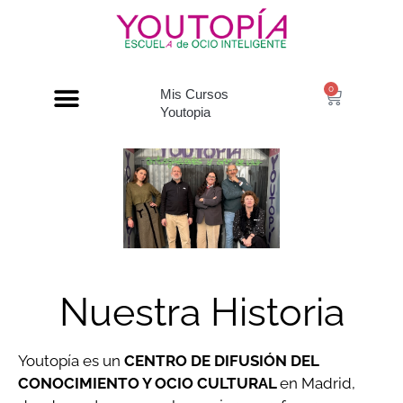
0
Mis Cursos
Youtopia
"Nada impulsa tanto nuestra economía de primer orden como la creatividad y nada impulsa tanto a la creatividad como las artes. Es vital que las promovamos y las cuidemos."
Nuestra Historia
Youtopía es un
CENTRO DE DIFUSIÓN DEL
CONOCIMIENTO Y OCIO CULTURAL
en Madrid,