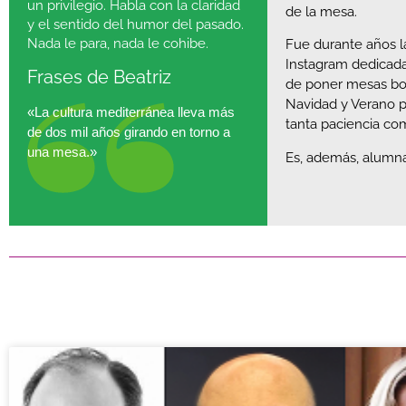
un privilegio. Habla con la claridad
de la mesa.
y el sentido del humor del pasado.
Nada le para, nada le cohibe.
Fue durante años la
Instagram dedicada
Frases de Beatriz
de poner mesas bo
Navidad y Verano p
«La cultura mediterránea lleva más
tanta paciencia co
de dos mil años girando en torno a
una mesa.»
Es, además, alumna