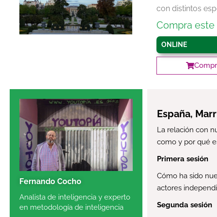
con distintos esp
Compra este 
ONLINE
Compra
España, Marr
La relación con n
como y por qué 
Primera sesión
Cómo ha sido nuest
Fernando Cocho
actores independi
Analista de inteligencia y experto
Segunda sesión
en metodología de inteligencia