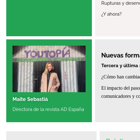
Rupturas y desenc
¿Y ahora?
Nuevas forma
Tercera y última
¿Cómo han cambiado
El impacto del pas
comunicadores y c
Maite Sebastiá
Directora de la revista AD España