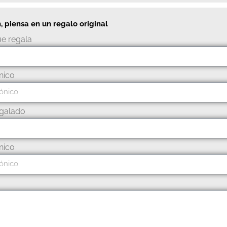
n, piensa en un regalo original
e regala
nico
galado
nico