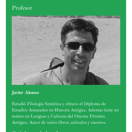
Profesor
Javier Alonso
Estudió Filología Semítica y obtuvo el Diploma de
Estudios Avanzados en Historia Antigua. Además tiene un
máster en Lenguas y Culturas del Oriente Próximo
Antiguo. Autor de varios libros, artículos y cuentos.