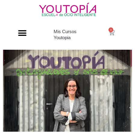
0
Mis Cursos
Youtopia