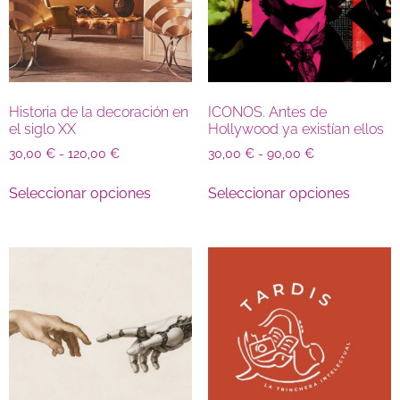
Historia de la decoración en
ICONOS. Antes de
el siglo XX
Hollywood ya existían ellos
30,00
€
-
120,00
€
30,00
€
-
90,00
€
Seleccionar opciones
Seleccionar opciones