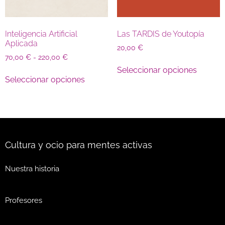
Inteligencia Artificial
Las TARDIS de Youtopía
Aplicada
20,00
€
70,00
€
-
220,00
€
Seleccionar opciones
Seleccionar opciones
Cultura y ocio para mentes activas
Nuestra historia
Profesores