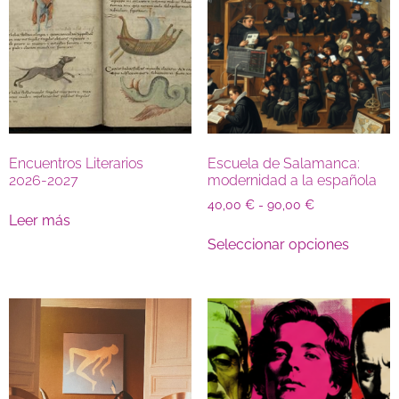
Encuentros Literarios
Escuela de Salamanca:
2026-2027
modernidad a la española
40,00
€
-
90,00
€
Leer más
Seleccionar opciones