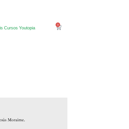
0
is Cursos Youtopia
 Jesús Moraime.