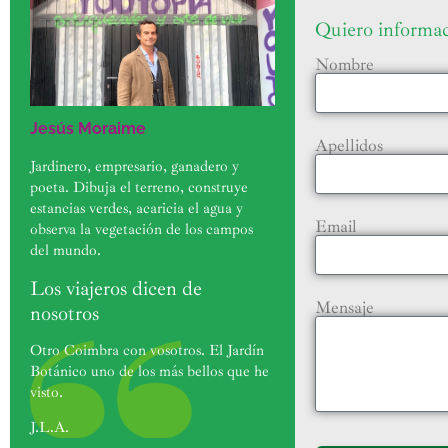
Quiero informa
Nombre
Jesús Moraime
Apellidos
Jardinero, empresario, ganadero y
poeta. Dibuja el terreno, construye
estancias verdes, acaricia el agua y
Email
observa la vegetación de los campos
del mundo.
Los viajeros dicen de
Mensaje
nosotros
Otro Coimbra con vosotros. El Jardín
Botánico uno de los más bellos que he
visto.
J.L.A.