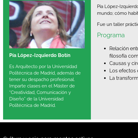
Pía López-Izquierd
mundo; cómo habitar
Fue un taller práct
Programa
Relación entr
Pía López-Izquierdo Botín
filosofía co
Causas y cir
Es Arquitecto por la Universidad
Los efectos 
Politécnica de Madrid, además de
La transform
tener su despacho profesional.
Imparte clases en el Máster de
“Creatividad, Comunicación y
Diseño” de la Universidad
Politécnica de Madrid.