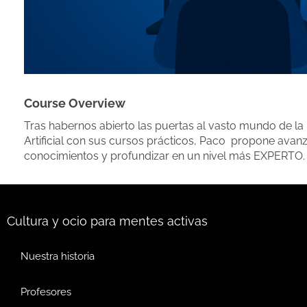
Course Overview
Tras habernos abierto las puertas al vasto mundo de la 
Artificial con sus cursos prácticos, Paco propone avan
conocimientos y profundizar en un nivel más EXPERTO.
Cultura y ocio para mentes activas
Nuestra historia
Profesores