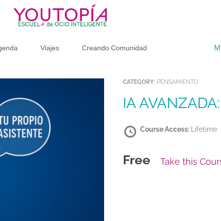
M
genda
Viajes
Creando Comunidad
CATEGORY:
PENSAMIENTO
IA AVANZADA:
Course Access:
Lifetime
Free
Take this Cour