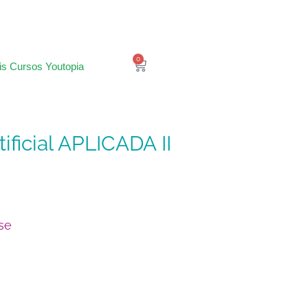
0
is Cursos Youtopia
tificial APLICADA II
se