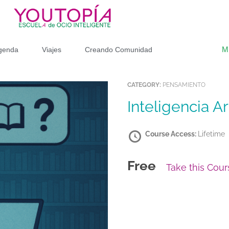
M
genda
Viajes
Creando Comunidad
CATEGORY:
PENSAMIENTO
Inteligencia Ar
Course Access:
Lifetime
Free
Take this Cour