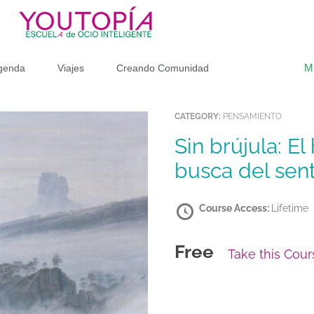
M
genda
Viajes
Creando Comunidad
CATEGORY:
PENSAMIENTO
Sin brújula: El hombre posmoderno en
busca del sen
Course Access:
Lifetime
Free
Take this Cour