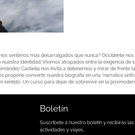
n, nos sentimos más desarraigados que nunca? Occidente nos h
uestra identidad. Vivimos atrapados entre la exigencia de s
nández Castiella nos invita a detenernos y mirar de frente l
 nos propone convertir nuestra biografía en una “narrativa si
n sentido. Un curso para dejar de sobrevivir en la posmoderni
Boletín
Suscríbete a nuestro boletín y recibirás las
actividades y viajes…