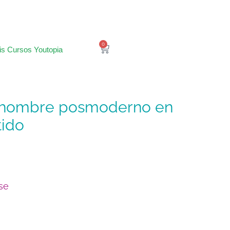
0
is Cursos Youtopia
tido
se