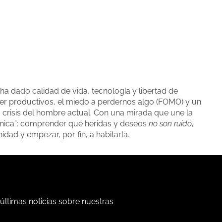
a dado calidad de vida, tecnología y libertad de
er productivos, el miedo a perdernos algo (FOMO) y un
a crisis del hombre actual. Con una mirada que une la
nfónica”: comprender qué heridas y deseos
no son ruido
,
dad y empezar, por fin, a habitarla.
 últimas noticias sobre nuestras