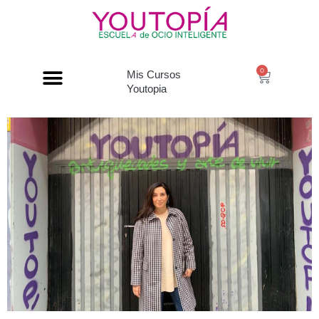
0
Mis Cursos
Youtopia