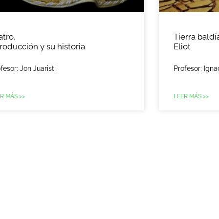
atro,
Tierra baldía
troducción y su historia
Eliot
fesor: Jon Juaristi
Profesor: Igna
R MÁS >>
LEER MÁS >>