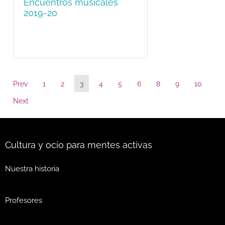
Encuentros musicales
2019-20
Prev
1
2
3
4
5
6
8
9
10
Next
Cultura y ocio para mentes activas
Nuestra historia
Profesores