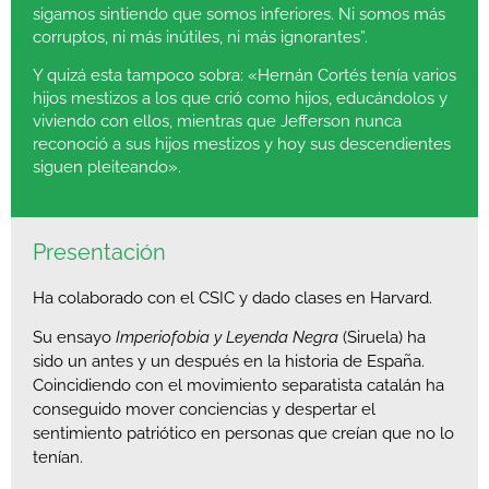
sigamos sintiendo que somos inferiores. Ni somos más
corruptos, ni más inútiles, ni más ignorantes”.
Y quizá esta tampoco sobra: «Hernán Cortés tenía varios
hijos mestizos a los que crió como hijos, educándolos y
viviendo con ellos, mientras que Jefferson nunca
reconoció a sus hijos mestizos y hoy sus descendientes
siguen pleiteando».
Presentación
Ha colaborado con el CSIC y dado clases en Harvard.
Su ensayo
Imperiofobia y Leyenda Negra
(Siruela) ha
sido un antes y un después en la historia de España.
Coincidiendo con el movimiento separatista catalán ha
conseguido mover conciencias y despertar el
sentimiento patriótico en personas que creían que no lo
tenían.