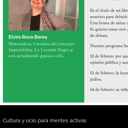
Es el título de un li
nosotros para debatir
Una forma de mirar d
Si quieres tener otro
de debate.
Elvira Roca Barea
Historiadora. Creadora del concepto
Nuestro programa fue 
Imperiofobia. La Leyenda Negra se
está actualizando gracias a ella.
12 de febrero: por qu
opinión pública y sust
13 de febrero: la ley
judíos.
14 de febrero: su inf
Cultura y ocio para mentes activas