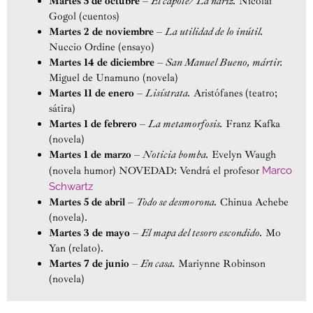
Martes 5 de octubre
–
El capote/ La nariz.
Nicolai
Gogol (cuentos)
Martes 2 de noviembre
–
La utilidad de lo inútil.
Nuccio Ordine (ensayo)
Martes 14 de diciembre
–
San Manuel Bueno, mártir.
Miguel de Unamuno (novela)
Martes 11 de enero
–
Lisístrata.
Aristófanes (teatro;
sátira)
Martes 1 de febrero
–
La metamorfosis.
Franz Kafka
(novela)
Martes 1 de marzo
–
Noticia bomba.
Evelyn Waugh
(novela humor) NOVEDAD: Vendrá el profesor
Marco
Schwartz
Martes 5 de abril
–
Todo se desmorona.
Chinua Achebe
(novela).
Martes 3 de mayo
–
El mapa del tesoro escondido.
Mo
Yan (relato).
Martes 7 de junio
–
En casa.
Mariynne Robinson
(novela)