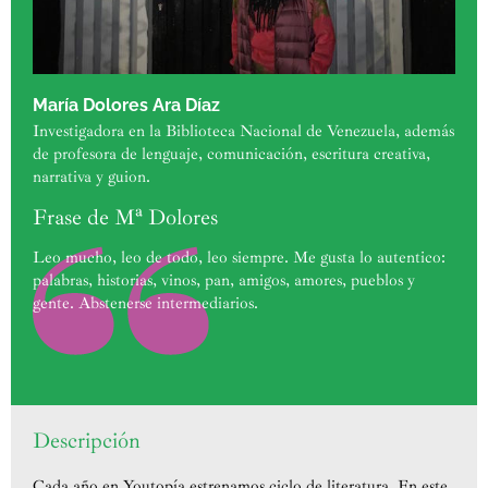
María Dolores Ara Díaz
Investigadora en la Biblioteca Nacional de Venezuela, además
de profesora de lenguaje, comunicación, escritura creativa,
narrativa y guion.
Frase de Mª Dolores
Leo mucho, leo de todo, leo siempre. Me gusta lo autentico:
palabras, historias, vinos, pan, amigos, amores, pueblos y
gente. Abstenerse intermediarios.
Descripción
Cada año en Youtopía estrenamos ciclo de literatura. En este