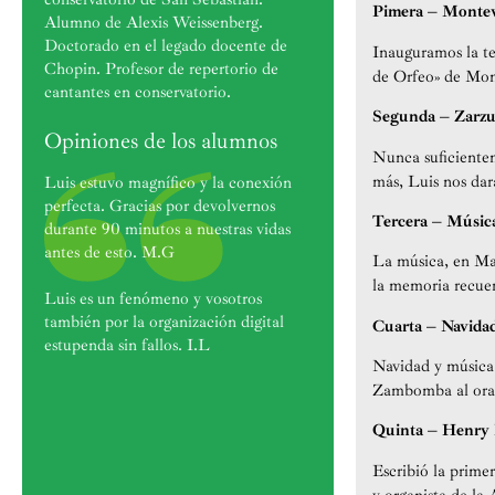
Pimera – Monteve
Alumno de Alexis Weissenberg.
Doctorado en el legado docente de
Inauguramos la t
Chopin. Profesor de repertorio de
de Orfeo» de Mont
cantantes en conservatorio.
Segunda – Zarzue
Opiniones de los alumnos
Nunca suficiente
más, Luis nos dará
Luis estuvo magnífico y la conexión
perfecta. Gracias por devolvernos
Tercera – Músic
durante 90 minutos a nuestras vidas
antes de esto. M.G
La música, en Mar
la memoria recuer
Luis es un fenómeno y vosotros
también por la organización digital
Cuarta – Navida
estupenda sin fallos. I.L
Navidad y música v
Zambomba al orato
Quinta – Henry Pu
Escribió la primer