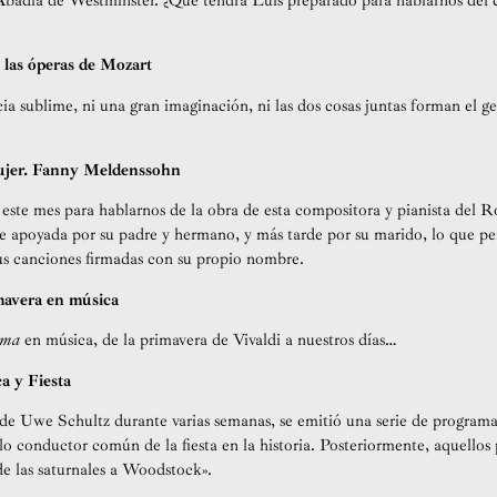
 Abadía de Westminster. ¿Qué tendrá Luis preparado para hablarnos del
las óperas de Mozart
ia sublime, ni una gran imaginación, ni las dos cosas juntas forman el ge
ujer. Fanny Meldenssohn
 este mes para hablarnos de la obra de esta compositora y pianista de
ue apoyada por su padre y hermano, y más tarde por su marido, lo que p
us canciones firmadas con su propio nombre.
mavera en música
ama
en música, de la primavera de Vivaldi a nuestros días…
 y Fiesta
 de Uwe Schultz durante varias semanas, se emitió una serie de programa
lo conductor común de la fiesta en la historia. Posteriormente, aquellos
de las saturnales a Woodstock».