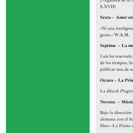
y organista de la
S.XVII?
Sexta – Amor en 
«Ni una inteligenc
genio.» W.A.M.
Septima – La m
Luis ha reservado
de los tiempos, f
publicar una de s
Octava – La Pri
La
Idea de Progr
Novena – Música
Bajo la dirección
alemana con el hi
libro: «La Fiesta 