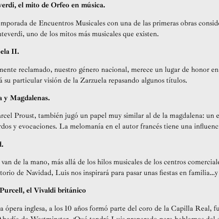
rdi, el mito de Orfeo en música.
emporada de Encuentros Musicales con una de las primeras obras consid
everdi, uno de los mitos más musicales que existen.
la II.
mente reclamado, nuestro género nacional, merece un lugar de honor en
 su particular visión de la Zarzuela repasando algunos títulos.
a y Magdalenas.
cel Proust, también jugó un papel muy similar al de la magdalena: un es
dos y evocaciones. La melomanía en el autor francés tiene una influenci
d.
an de la mano, más allá de los hilos musicales de los centros comerciale
rio de Navidad, Luis nos inspirará para pasar unas fiestas en familia…y
rcell, el Vivaldi británico
a ópera inglesa, a los 10 años formó parte del coro de la Capilla Real, f