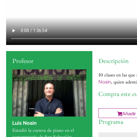
Profesor
Descripción
10 clases en las que 
Noaín
, quien ademá
Compra este c
Añadir 
Programa
Luis Noain
Estudió la carrera de piano en el
conservatorio de San Sebastián.