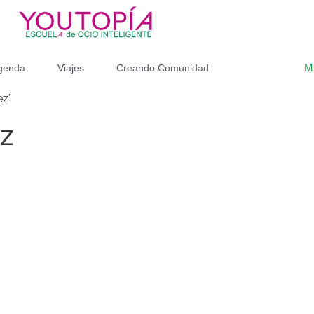
M
genda
Viajes
Creando Comunidad
ez”
ez