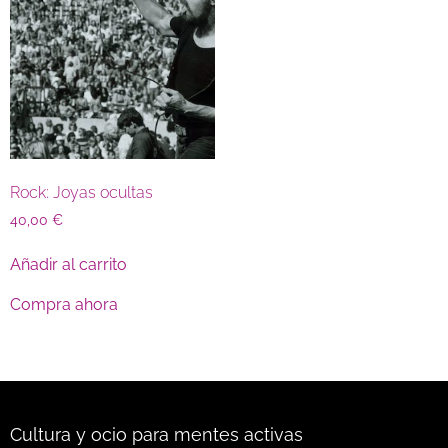
Rock: Joyas ocultas
40,00
€
Añadir al carrito
Compra ahora
Cultura y ocio para mentes activas