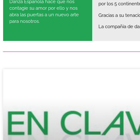
Danza Española hace que nos
por los 5 continent
contagie su amor por ello y nos
abra las puertas a un nuevo arte
Gracias a su tenaci
para nosotros.
La compañía de dan