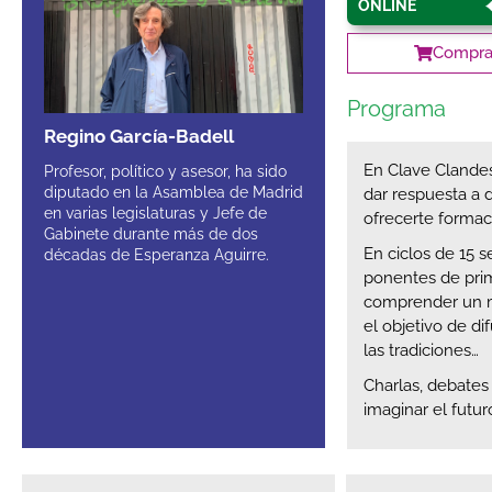
ONLINE
Comprar
Programa
Regino García-Badell
En Clave Clandes
Profesor, político y asesor, ha sido
diputado en la Asamblea de Madrid
dar respuesta a
en varias legislaturas y Jefe de
ofrecerte formaci
Gabinete durante más de dos
En ciclos de 15 
décadas de Esperanza Aguirre.
ponentes de prim
comprender un m
el objetivo de di
las tradiciones…
Charlas, debates
imaginar el futu