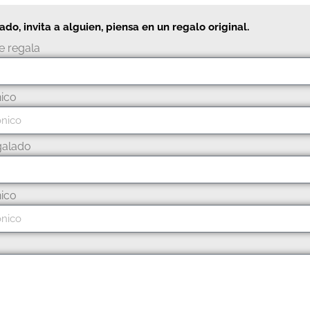
o, invita a alguien, piensa en un regalo original.
e regala
nico
galado
nico