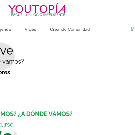
M
genda
Viajes
Creando Comunidad
ave
e vamos?
ores
AMOS? ¿A DÓNDE VAMOS?
curso