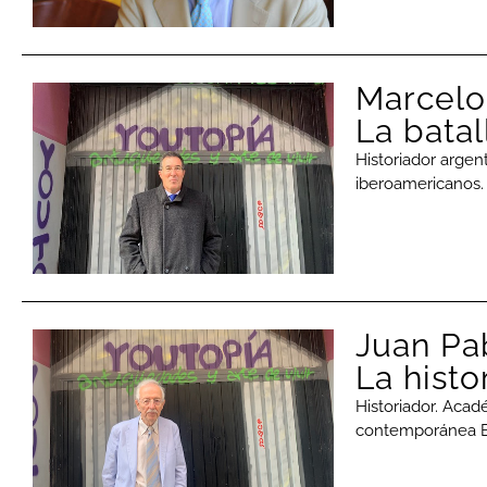
Marcelo
La batal
Historiador argen
iberoamericanos.
Juan Pab
La hist
Historiador. Acad
contemporánea E