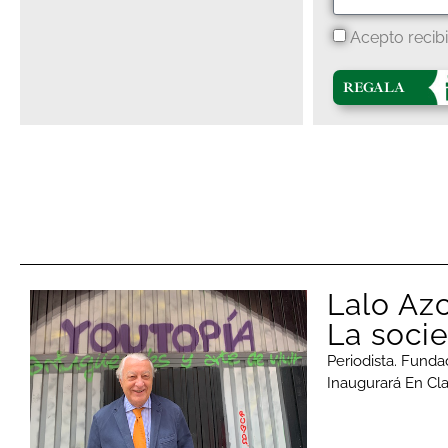
Acepto recib
REGALA
Lalo Az
La soci
Periodista. Fund
Inaugurará En Cla