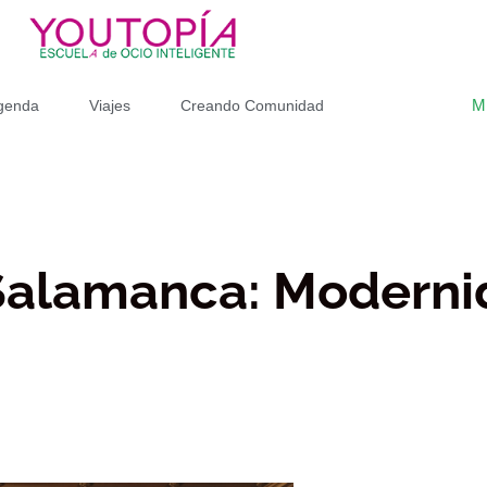
M
genda
Viajes
Creando Comunidad
Salamanca: Modernid