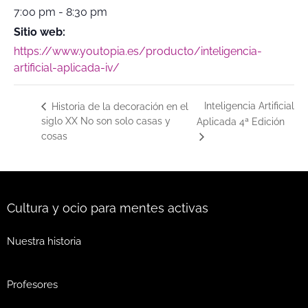
7:00 pm - 8:30 pm
Sitio web:
https://www.youtopia.es/producto/inteligencia-
artificial-aplicada-iv/
Inteligencia Artificial
Historia de la decoración en el
siglo XX No son solo casas y
Aplicada 4ª Edición
cosas
Cultura y ocio para mentes activas
Nuestra historia
Profesores