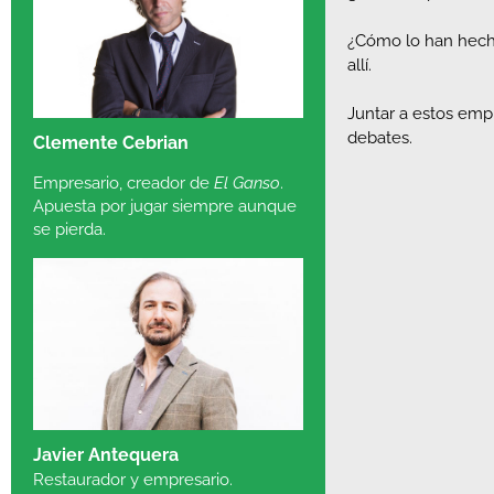
¿Cómo lo han hecho
allí.
Juntar a estos empr
debates.
Clemente Cebrian
Empresario, creador de
El Ganso
.
Apuesta por jugar siempre aunque
se pierda.
Javier Antequera
Restaurador y empresario.