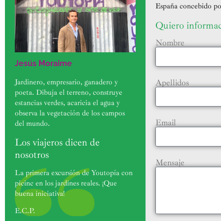
España concebido por
Quiero informa
Nombre
Jesús Moraime
Apellidos
Jardinero, empresario, ganadero y
poeta. Dibuja el terreno, construye
estancias verdes, acaricia el agua y
observa la vegetación de los campos
Email
del mundo.
Los viajeros dicen de
nosotros
Mensaje
La primera excursión de Youtopía con
picinc en los jardines reales. ¡Que
buena iniciativa!
E.C.P.