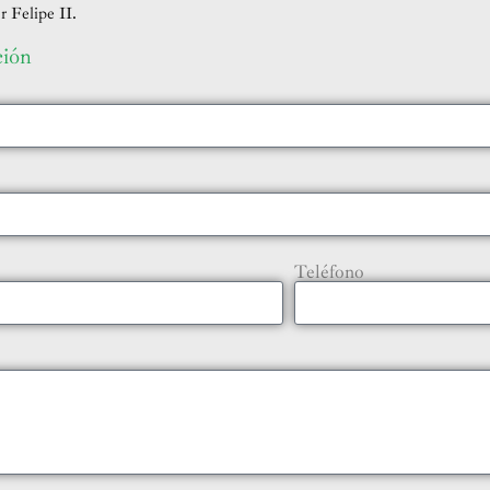
 Felipe II.
ción
Teléfono