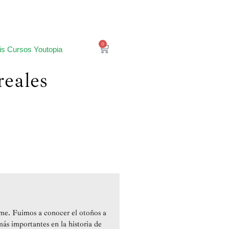
0
is Cursos Youtopia
reales
ime. Fuimos a conocer el otoños a
más importantes en la historia de