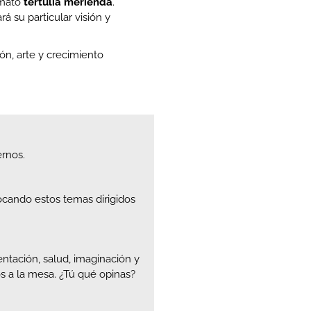
rmato
tertulia merienda
.
 su particular visión y
n, arte y crecimiento
ernos.
tocando estos temas dirigidos
ntación, salud, imaginación y
s a la mesa. ¿Tú qué opinas?