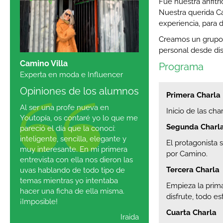
Fue nuestra anfit
Nuestra querida Ca
experiencia, para 
Creamos un grupo 
personal desde dis
Camino Villa
Programa
Experta en moda e Influencer
Opiniones de los alumnos
Primera Charla
Al ser una profe nueva en
Inicio de las ch
Youtopía, os contaré yo lo que me
Segunda Charl
pareció el día que la conocí:
inteligente, sencilla, elegante y
El protagonista 
muy interesante. En mi primera
por Camino.
entrevista con ella nos dieron las
Tercera Charla
uvas hablando de todo tipo de
temas mientras yo intentaba
Empieza la prima
hacer una ficha de ella misma.
disfrute, todo 
¡Imposible!
Cuarta Charla
Iraida