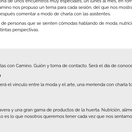
riona de unos encuentros muy especiales, un lunes al mes, en fo
mino nos propuso un tema para cada sesión, del que nos mostrará
después comentar a modo de charla con las asistentes.
de personas que se sienten cómodas hablando de moda, nutrició
tintas perspectivas.
arlas con Camino. Guión y toma de contacto. Será el día de conoc
a
será el vinculo entre la moda y el arte, una merienda con charla 
vera y una gran gama de productos de la huerta. Nutrición, alime
esto es lo que nosotros queremos tener cada vez que nos sentamo