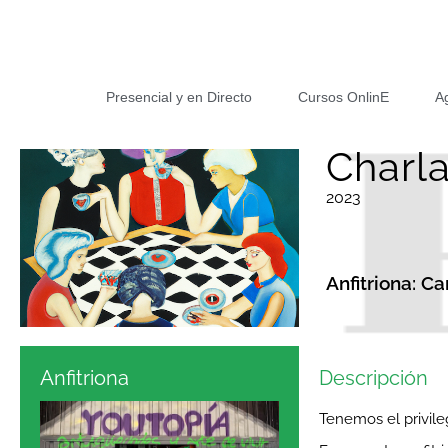
Presencial y en Directo
Cursos OnlinE
A
Charl
2023
Anfitriona: C
Anfitriona
Descripción
Tenemos el privile