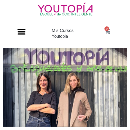
0
Mis Cursos
Youtopia