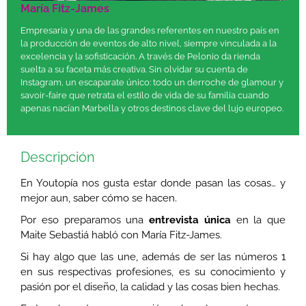
María Fitz-James
Empresaria y una de las grandes referentes en nuestro país en
la producción de eventos de alto nivel, siempre vinculada a la
excelencia y la sofisticación. A través de
Pelonio
da rienda
suelta a su faceta más creativa. Sin olvidar su cuenta de
Instagram, un escaparate único: todo un derroche de glamour y
savoir-faire que retrata el estilo de vida de su familia cuando
apenas nacían Marbella y otros destinos clave del lujo europeo.
Descripción
En Youtopía nos gusta estar donde pasan las cosas… y
mejor aun, saber cómo se hacen.
Por eso preparamos una
entrevista única
en la que
Maite Sebastiá habló con María Fitz-James.
Si hay algo que las une, además de ser las números 1
en sus respectivas profesiones, es su conocimiento y
pasión por el diseño, la calidad y las cosas bien hechas.