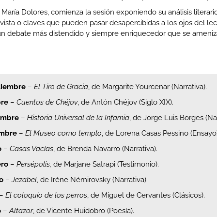
 María Dolores, comienza la sesión exponiendo su análisis literar
ista o claves que pueden pasar desapercibidas a los ojos del lector
 un debate más distendido y siempre enriquecedor que se ameniz
tiembre
–
El Tiro de Gracia
, de Margarite Yourcenar (Narrativa).
bre
–
Cuentos de Chéjov
, de Antón Chéjov (Siglo XIX).
embre
–
Historia Universal de la Infamia
, de Jorge Luis Borges (Nar
embre
–
El Museo como templo
, de Lorena Casas Pessino (Ensayo)
o
–
Casas Vacías
, de Brenda Navarro (Narrativa).
ero
–
Persépolis,
de Marjane Satrapi (Testimonio).
o
–
Jezabel
, de Irène Némirovsky (Narrativa).
–
El coloquio de los perros
, de Miguel de Cervantes (Clásicos).
o
–
Altazor
, de Vicente Huidobro (Poesía).