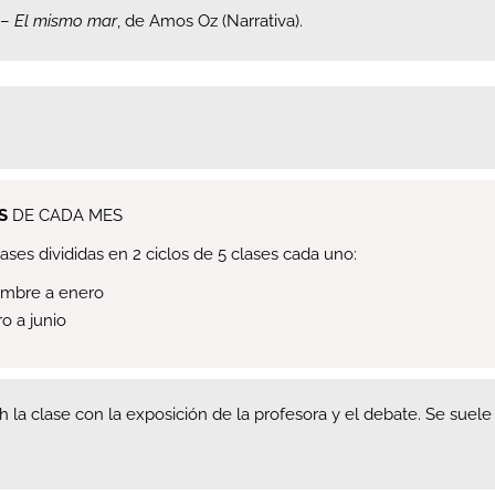
–
El mismo mar
, de Amos Oz (Narrativa).
S
DE CADA MES
lases divididas en 2 ciclos de 5 clases cada uno:
iembre a enero
ro a junio
h la clase con la exposición de la profesora y el debate. Se suele