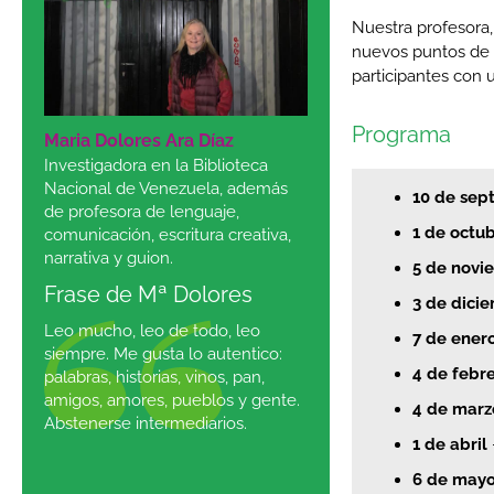
Nuestra profesora,
nuevos puntos de v
participantes con
Programa
Maria Dolores Ara Díaz
Investigadora en la Biblioteca
Nacional de Venezuela, además
10 de sep
de profesora de lenguaje,
1 de octu
comunicación, escritura creativa,
narrativa y guion.
5 de novi
Frase de Mª Dolores
3 de dici
Leo mucho, leo de todo, leo
7 de ener
siempre. Me gusta lo autentico:
4 de febr
palabras, historias, vinos, pan,
amigos, amores, pueblos y gente.
4 de marz
Abstenerse intermediarios.
1 de abril
6 de may