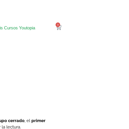
0
is Cursos Youtopia
upo cerrado
, el
primer
 la lectura.