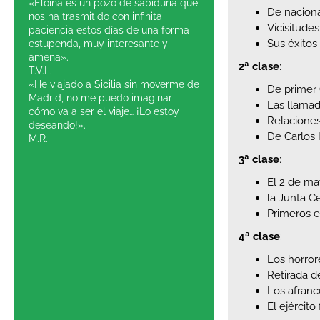
«Eloína es un pozo de sabiduría que
De naciona
nos ha trasmitido con infinita
Vicisitude
paciencia estos días de una forma
Sus éxitos 
estupenda, muy interesante y
amena».
2ª clase
:
T.V.L.
«He viajado a Sicilia sin moverme de
De primer
Madrid, no me puedo imaginar
Las llamad
cómo va a ser el viaje… ¡Lo estoy
Relaciones
deseando!».
De Carlos 
M.R.
3ª clase
:
El 2 de ma
la Junta C
Primeros e
4ª clase
:
Los horrore
Retirada d
Los afranc
El ejércit