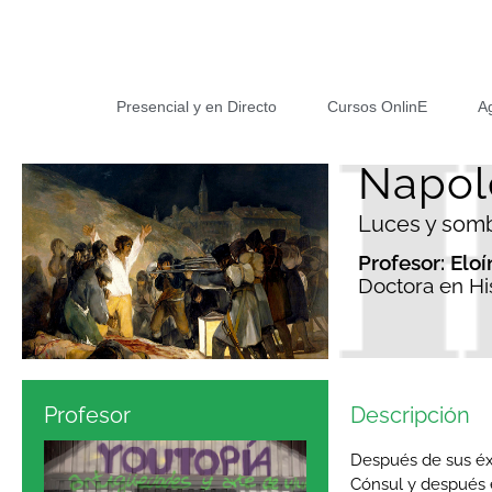
Presencial y en Directo
Cursos OnlinE
A
Napol
Luces y somb
Profesor: Elo
Doctora en His
Profesor
Descripción
Después de sus éxi
Cónsul y después