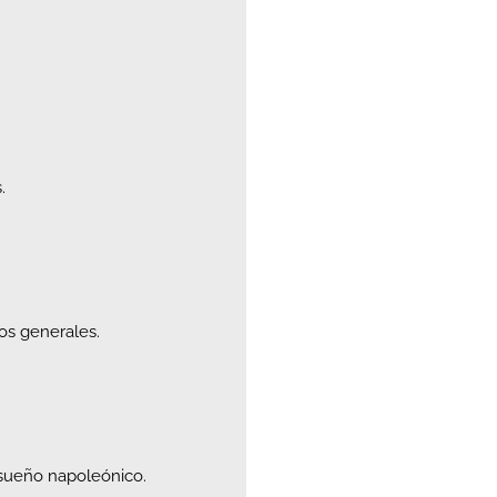
.
os generales.
l sueño napoleónico.