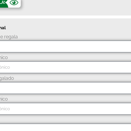
CLASE
nal
e regala
nico
galado
nico