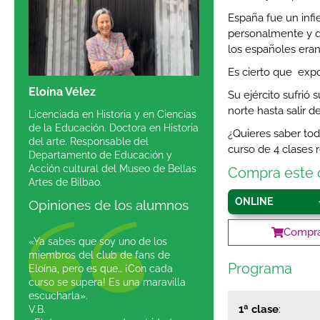
España fue un infi
personalmente y q
los españoles eran
Es cierto que expo
Eloína Vélez
Su ejército sufrió 
norte hasta salir d
Licenciada en Historia y en Ciencias
de la Educación. Doctora en Historia
¿Quieres saber tod
del arte. Responsable del
curso de 4 clases
Departamento de Educación y
Acción cultural del Museo de Bellas
Compra este 
Artes de Bilbao.
ONLINE
Opiniones de los alumnos
Compra
«Ya sabes que soy uno de los
miembros del club de fans de
Programa
Eloína, pero es que… ¡Con cada
curso se supera! Es una maravilla
escucharla».
1ª clase
:
V.B.