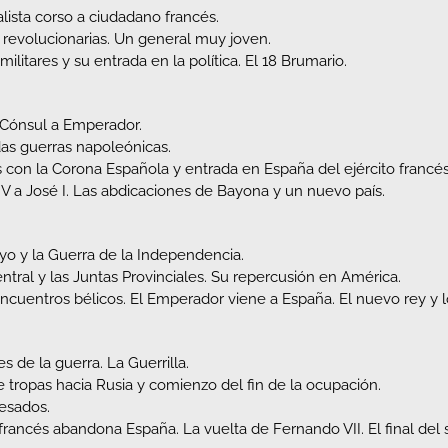
lista corso a ciudadano francés.
s revolucionarias. Un general muy joven.
militares y su entrada en la política. El 18 Brumario.
 Cónsul a Emperador.
as guerras napoleónicas.
 con la Corona Española y entrada en España del ejército francés
IV a José I. Las abdicaciones de Bayona y un nuevo país.
yo y la Guerra de la Independencia.
entral y las Juntas Provinciales. Su repercusión en América.
ncuentros bélicos. El Emperador viene a España. El nuevo rey y l
s de la guerra. La Guerrilla.
e tropas hacia Rusia y comienzo del fin de la ocupación.
esados.
o francés abandona España. La vuelta de Fernando VII. El final de