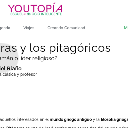
M
genda
Viajes
Creando Comunidad
ras y los pitagóricos
amán o líder religioso?
iel Riaño
a clásica y profesor
 aquellos interesados en el
mundo griego antiguo
y la
filosofía grieg