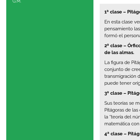
G.M.
1ª clase – Pitág
En esta clase v
pensamiento las 
formó el persona
2ª clase –
Órfic
de las almas.
La figura de Pitá
conjunto de cree
transmigración d
puede tener orí
3ª clase –
Pitág
Sus teorías se 
Pitágoras de las
la “teoría del n
matemática con 
4ª clase – Pitá