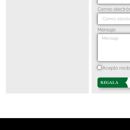
Correo electró
Mensaje
Acepto recib
REGALA