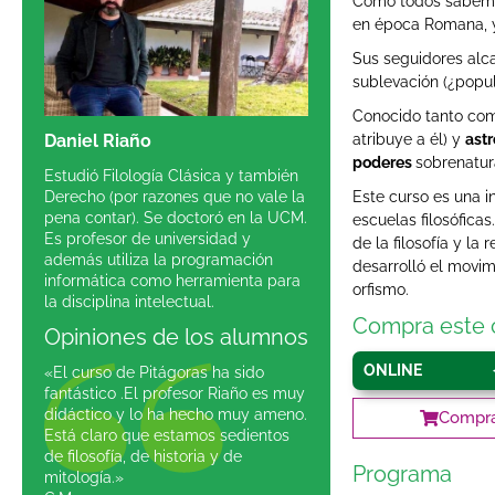
Como todos sabem
en época Romana, y 
Sus seguidores alc
sublevación (¿popul
Conocido tanto c
Daniel Riaño
atribuye a él) y
ast
poderes
sobrenatur
Estudió Filología Clásica y también
Derecho (por razones que no vale la
Este curso es una in
pena contar). Se doctoró en la UCM.
escuelas filosófica
Es profesor de universidad y
de la filosofía y la
además utiliza la programación
desarrolló el movim
informática como herramienta para
orfismo.
la disciplina intelectual.
Compra este 
Opiniones de los alumnos
ONLINE
«El curso de Pitágoras ha sido
fantástico .El profesor Riaño es muy
didáctico y lo ha hecho muy ameno.
Compra
Está claro que estamos sedientos
de filosofía, de historia y de
Programa
mitología.»