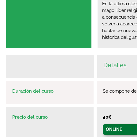
En la última cl
mago, líder reli
a consecuencia d
volver a aparec
hablar de nuevas
histórica del gu
Detalles
Duración del curso
Se compone de 4
Precio del curso
40€
ONLINE