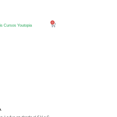
0
is Cursos Youtopia
a.