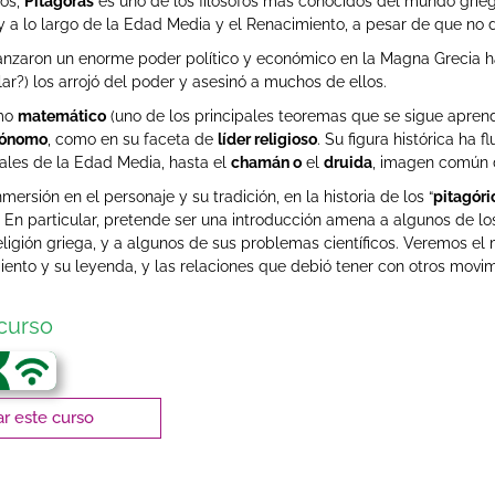
os,
Pitágoras
es uno de los filósofos más conocidos del mundo griego
a lo largo de la Edad Media y el Renacimiento, a pesar de que no d
anzaron un enorme poder político y económico en la Magna Grecia 
ar?) los arrojó del poder y asesinó a muchos de ellos.
omo
matemático
(uno de los principales teoremas que se sigue aprend
rónomo
, como en su faceta de
líder religioso
. Su figura histórica ha 
ales de la Edad Media, hasta el
chamán o
el
druida
, imagen común 
mersión en el personaje y su tradición, en la historia de los “
pitagóri
s. En particular, pretende ser una introducción amena a algunos de
 religión griega, y a algunos de sus problemas científicos. Veremos el
iento y su leyenda, y las relaciones que debió tener con otros movim
curso
r este curso