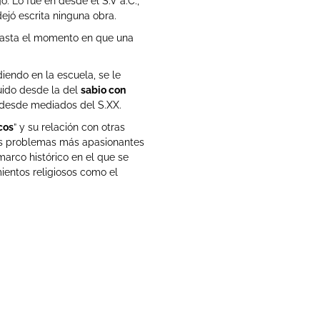
. Lo fue en desde el S.V a.C.,
ejó escrita ninguna obra.
hasta el momento en que una
iendo en la escuela, se le
fluido desde la del
sabio con
desde mediados del S.XX.
cos
” y su relación con otras
 los problemas más apasionantes
 marco histórico en el que se
ientos religiosos como el