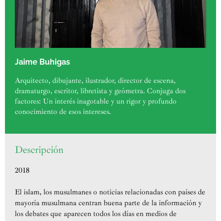
Jaime Buhigas
Arquitecto, dibujante, ilustrador, director de escena,
dramaturgo, escritor, libretista y geómetra. Conjuga dos
factores: Un interés inagotable y un rigor y profundo
conocimiento de esos intereses.
Descripción
2018
El islam, los musulmanes o noticias relacionadas con países de
mayoría musulmana centran buena parte de la información y
los debates que aparecen todos los días en medios de